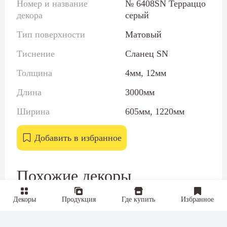
Номер и название
№ 6408SN Терраццо
декора
серый
Тип поверхности
Матовый
Тиснение
Сланец SN
Толщина
4мм, 12мм
Длина
3000мм
Ширина
605мм, 1220мм
Добавить в избранное
Похожие декоры
Декоры
Продукция
Где купить
Избранное
4.2 м
4.2 м
№ 76SLU
Белый каспий
№ 296БТ
Полярная звезда